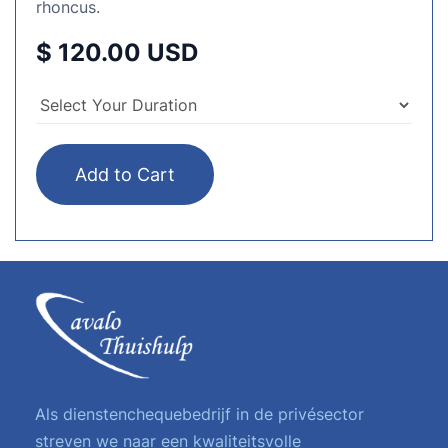
rhoncus.
$ 120.00 USD
Als dienstenchequebedrijf in de privésector
streven we naar een kwaliteitsvolle